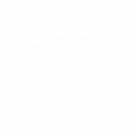
einer Gruppenskitour in Georgien, Yoga und
Laufveranstaltungen, sowie bei vielen weiteren
Events an Freunde und Gäste weitergeben.
Rescue3 Europe – Internationale
Strömungsrettung Ausbildung
Mit unserem Projekt PADDELZEIT motivieren wir
Euch die Natur zu erleben und bieten Euch einen
kreativen Raum zum Austausch von Erfahrungen.
Wir freuen uns auf Euch!
Team PADDELZEIT