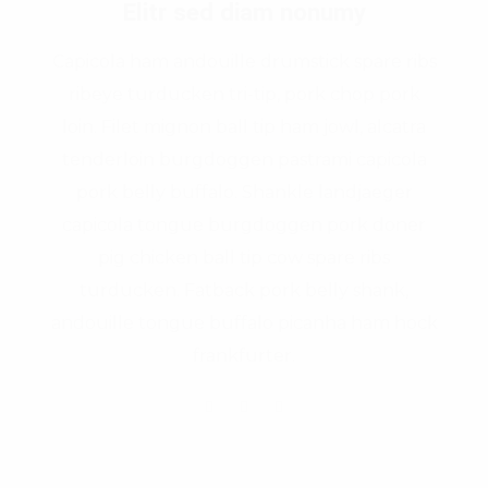
Elitr sed diam nonumy
Capicola ham andouille drumstick spare ribs
ribeye turducken tri-tip, pork chop pork
loin. Filet mignon ball tip ham jowl, alcatra
tenderloin burgdoggen pastrami capicola
pork belly buffalo. Shankle landjaeger
capicola tongue burgdoggen pork doner
pig chicken ball tip cow spare ribs
turducken. Fatback pork belly shank,
andouille tongue buffalo picanha ham hock
frankfurter.