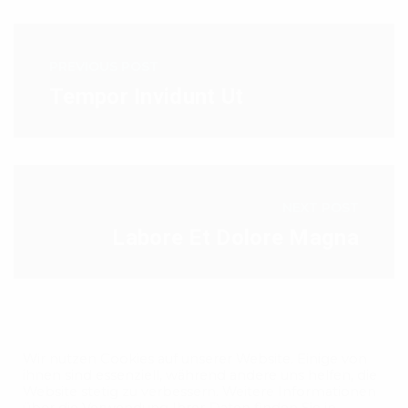
PREVIOUS POST
Tempor Invidunt Ut
NEXT POST
Labore Et Dolore Magna
Wir nutzen Cookies auf unserer Website. Einige von
ihnen sind essenziell, während andere uns helfen, die
Website stetig zu verbessern. Weitere Informationen